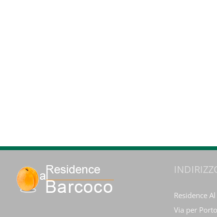
INDIRIZZ
Residence Al
Via per Port